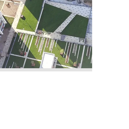
Çevre Düzenleme
Zeki Oğlu İnşaat sektörün değişen
zorluklarına, inşaat mühendisi
kordinasyonunda donanımlı ve uzman işçi
ekibiyle yanıt vermektedir. Çevre
düzenleme ve inşaat işleriyle ilgili aklınıza